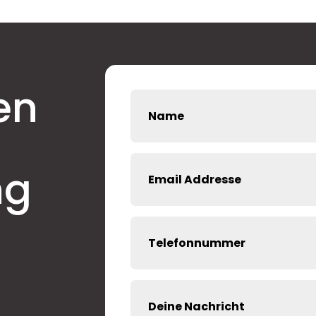
en
ng