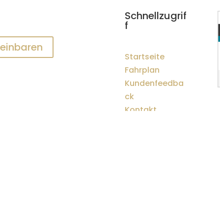
Schnellzugrif
f
reinbaren
Startseite
Fahrplan
Kundenfeedba
ck
Kontakt
Rechtliches
Impressum
Datenschutz
Erstinformation
AGB