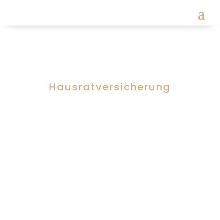
[trustindex no-registration=google]
Hausratversicherung
Übersicht, Info,
einfache Tipps